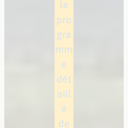
le
pro
gra
mm
e
dét
aill
é
de