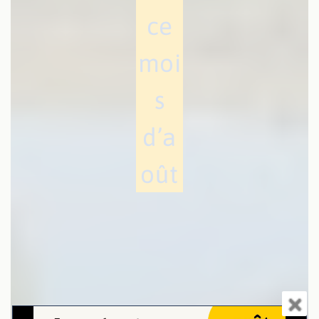
ce
moi
s
d’a
oût