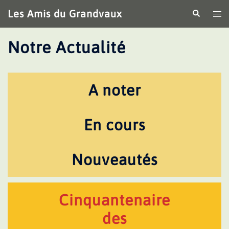
Aller
Les Amis du Grandvaux
Recherche
Ouv
au
le
contenu
me
Notre Actualité
A noter
En cours
Nouveautés
Cinquantenaire
des