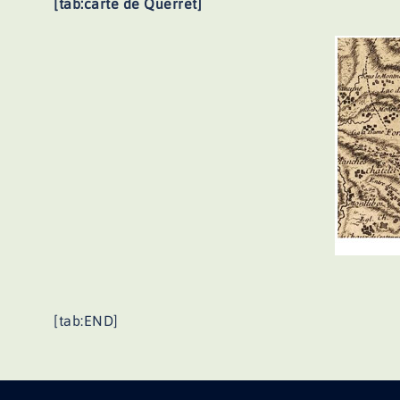
[tab:carte de Querret]
[tab:END]