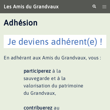
Aller
Les Amis du Grandvaux
Recherche
Ouv
au
le
contenu
me
Adhésion
Je deviens adhérent(e) !
En adhérant aux Amis du Grandvaux, vous :
participerez
à la
sauvegarde et à la
valorisation du patrimoine
du Grandvaux,
contribuerez
au