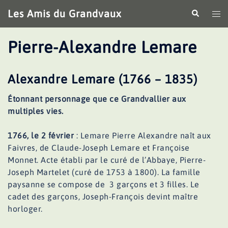
Aller
Les Amis du Grandvaux
Recherche
Ouv
au
le
contenu
me
Pierre-Alexandre Lemare
Alexandre Lemare (1766 – 1835)
Étonnant personnage que ce Grandvallier aux
multiples vies.
1766, le 2 février
: Lemare Pierre Alexandre naît aux
Faivres, de Claude-Joseph Lemare et Françoise
Monnet. Acte établi par le curé de l’Abbaye, Pierre-
Joseph Martelet (curé de 1753 à 1800). La famille
paysanne se compose de 3 garçons et 3 filles. Le
cadet des garçons, Joseph-François devint maître
horloger.