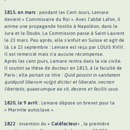
1815. en mars
: pendant les Cent Jours, Lemare
devient « Commissaire du Roi ». Avec l’abbé Lafon, il
anime une propagande hostile à Napoléon, dans le
Jura et le Doubs. La Commission passe à Saint-Laurent
le 23 mars. Peu après, elle s’enfuit en Suisse et agit de
là. Le 15 septembre : Lemare est reçu par LOUIS XVIII.
Il est remercié mais n’a aucune récompense.
Après les cent jours, Lemare rentra dans la vie civile.
Il soutint sa thèse de docteur en 1815, à la faculté de
Paris ; elle portait ce titre :
Quid possint in sanitatem
quidquid liberum vulgò dicitur et liberale, necnon
libertatis, quaecumque ea sit, decens et facilis usus
.
1820, le 9 avril
: Lemare dépose un brevet pour la
« Marmite autoclave ».
1822
: invention du «
Caléfacteur
« , la première