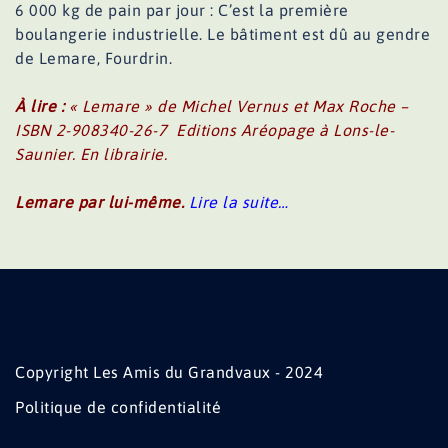
6 000 kg de pain par jour : C’est la première
boulangerie industrielle. Le bâtiment est dû au gendre
de Lemare, Fourdrin.
À lire :
« Lemare » de Michel Vernus et Max Roche –
ISBN 2-908340-26-7
Editions Aréopage
à Lons-le-
Saunier. En librairie.
Lemare par lui-même.
Lire la suite…
Copyright Les Amis du Grandvaux - 2024
Politique de confidentialité