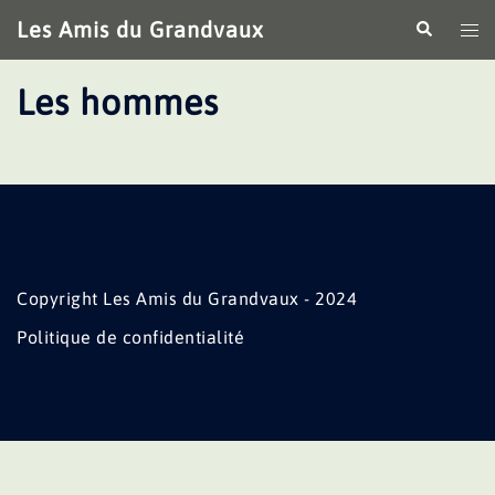
Aller
Les Amis du Grandvaux
Recherche
Ouv
au
le
contenu
me
Les hommes
Copyright Les Amis du Grandvaux - 2024
Politique de confidentialité