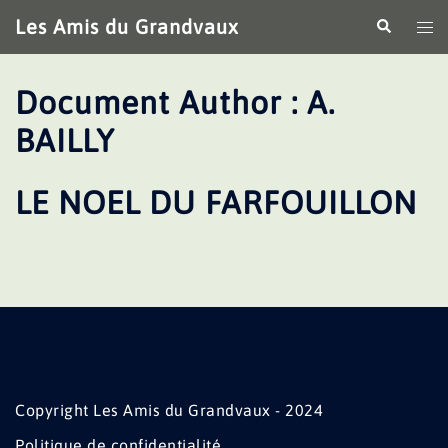
Aller
Les Amis du Grandvaux
Recherche
Ouv
au
le
contenu
me
Document Author :
A.
BAILLY
LE NOEL DU FARFOUILLON
Copyright Les Amis du Grandvaux - 2024
Politique de confidentialité