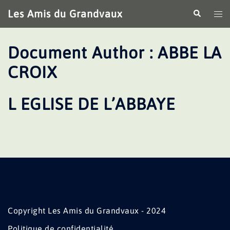
Aller
Les Amis du Grandvaux
Recherche
Ouv
au
le
contenu
me
Document Author :
ABBE LA
CROIX
L EGLISE DE L’ABBAYE
Copyright Les Amis du Grandvaux - 2024
Politique de confidentialité