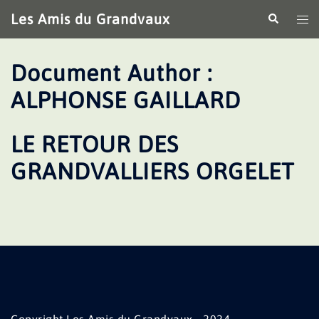
Aller
Les Amis du Grandvaux
Recherche
Ouv
au
le
contenu
me
Document Author :
ALPHONSE GAILLARD
LE RETOUR DES
GRANDVALLIERS ORGELET