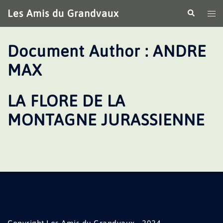
Aller
Les Amis du Grandvaux
Recherche
Ouv
au
le
contenu
me
Document Author :
ANDRE
MAX
LA FLORE DE LA
MONTAGNE JURASSIENNE