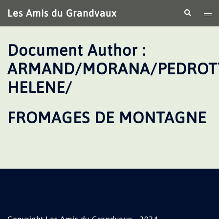
Aller
Les Amis du Grandvaux
Recherche
Ouv
au
le
contenu
me
Document Author :
ARMAND/MORANA/PEDROT
HELENE/
FROMAGES DE MONTAGNE