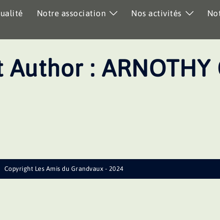
ualité
Notre association
Nos activités
Not
 Author :
ARNOTHY C
Copyright Les Amis du Grandvaux - 2024