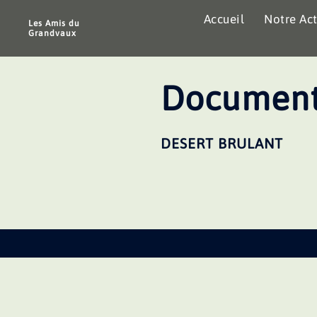
Aller
Accueil
Notre Act
au
Les Amis du
Grandvaux
contenu
Document
DESERT BRULANT