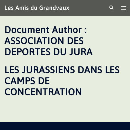
Aller
Les Amis du Grandvaux
Recherche
Ouv
au
le
contenu
me
Document Author :
ASSOCIATION DES
DEPORTES DU JURA
LES JURASSIENS DANS LES
CAMPS DE
CONCENTRATION