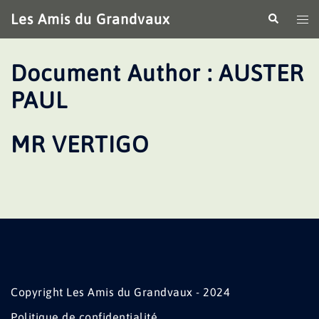
Aller
Les Amis du Grandvaux
Recherche
Ouv
au
le
contenu
me
Document Author :
AUSTER
PAUL
MR VERTIGO
Copyright Les Amis du Grandvaux - 2024
Politique de confidentialité