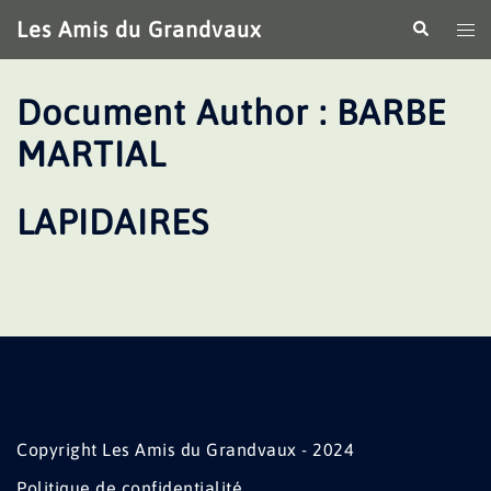
Aller
Les Amis du Grandvaux
Recherche
Ouv
au
le
contenu
me
Document Author :
BARBE
MARTIAL
LAPIDAIRES
Copyright Les Amis du Grandvaux - 2024
Politique de confidentialité