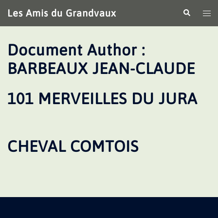
Aller
Les Amis du Grandvaux
Recherche
Ouv
au
le
contenu
me
Document Author :
BARBEAUX JEAN-CLAUDE
101 MERVEILLES DU JURA
CHEVAL COMTOIS