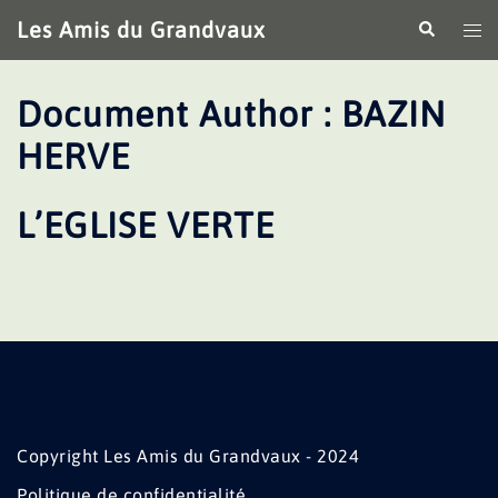
Aller
Les Amis du Grandvaux
Recherche
Ouv
au
le
contenu
me
Document Author :
BAZIN
HERVE
L’EGLISE VERTE
Copyright Les Amis du Grandvaux - 2024
Politique de confidentialité