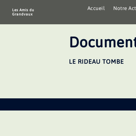
Aller
Accueil
Notre Act
au
Les Amis du
Grandvaux
contenu
Document
LE RIDEAU TOMBE