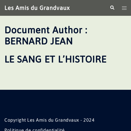
Aller
Les Amis du Grandvaux
Recherche
Ouv
au
le
contenu
me
Document Author :
BERNARD JEAN
LE SANG ET L’HISTOIRE
Copyright Les Amis du Grandvaux - 2024
Politique de confidentialité