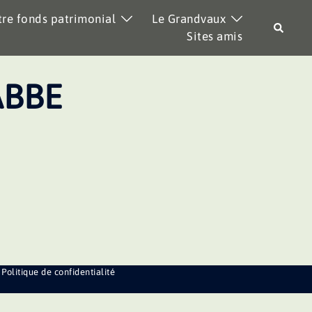
re fonds patrimonial
Le Grandvaux
Recher
Sites amis
ABBE
Politique de confidentialité