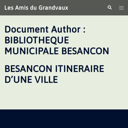
Aller
Les Amis du Grandvaux
Recherche
Ouv
au
le
contenu
me
Document Author :
BIBLIOTHEQUE
MUNICIPALE BESANCON
BESANCON ITINERAIRE
D’UNE VILLE