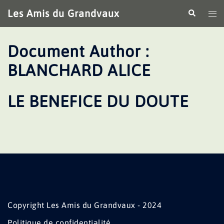
Aller
Les Amis du Grandvaux
Recherche
Ouv
au
le
contenu
me
Document Author :
BLANCHARD ALICE
LE BENEFICE DU DOUTE
Copyright Les Amis du Grandvaux - 2024
Politique de confidentialité