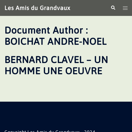
Aller
Les Amis du Grandvaux
Recherche
Ouv
au
le
contenu
me
Document Author :
BOICHAT ANDRE-NOEL
BERNARD CLAVEL – UN
HOMME UNE OEUVRE