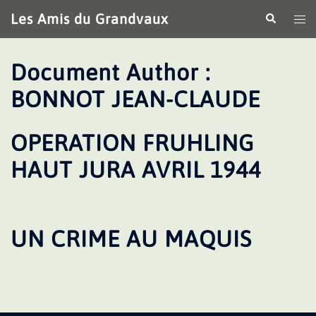
Aller
Les Amis du Grandvaux
Recherche
Ouv
au
le
contenu
me
Document Author :
BONNOT JEAN-CLAUDE
OPERATION FRUHLING
HAUT JURA AVRIL 1944
UN CRIME AU MAQUIS