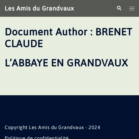
Aller
Les Amis du Grandvaux
Recherche
Ouv
au
le
contenu
me
Document Author :
BRENET
CLAUDE
L’ABBAYE EN GRANDVAUX
Copyright Les Amis du Grandvaux - 2024
Politique de confidentialité