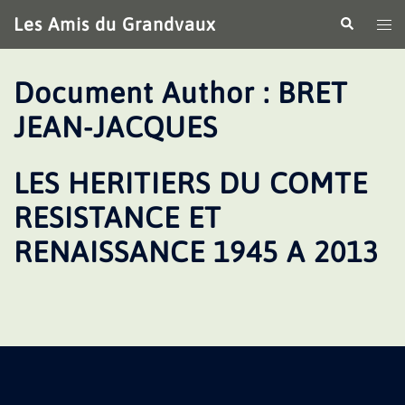
Aller
Les Amis du Grandvaux
Recherche
Ouv
au
le
contenu
me
Document Author :
BRET
JEAN-JACQUES
LES HERITIERS DU COMTE
RESISTANCE ET
RENAISSANCE 1945 A 2013