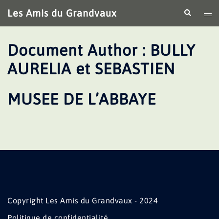
Aller
Les Amis du Grandvaux
Recherche
Ouv
au
le
contenu
me
Document Author :
BULLY
AURELIA et SEBASTIEN
MUSEE DE L’ABBAYE
Copyright Les Amis du Grandvaux - 2024
Politique de confidentialité