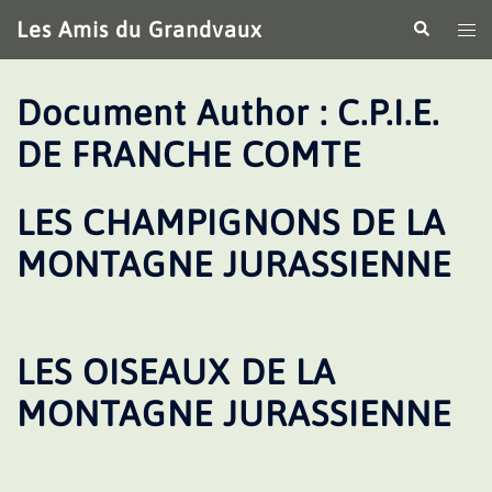
Aller
Les Amis du Grandvaux
Recherche
Ouv
au
le
contenu
me
Document Author :
C.P.I.E.
DE FRANCHE COMTE
LES CHAMPIGNONS DE LA
MONTAGNE JURASSIENNE
LES OISEAUX DE LA
MONTAGNE JURASSIENNE