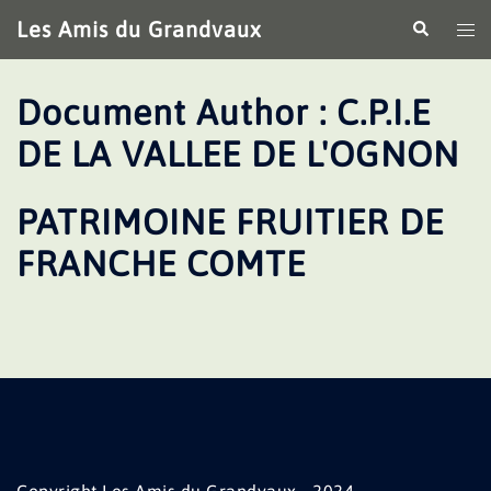
Aller
Les Amis du Grandvaux
Recherche
Ouv
au
le
contenu
me
Document Author :
C.P.I.E
DE LA VALLEE DE L'OGNON
PATRIMOINE FRUITIER DE
FRANCHE COMTE