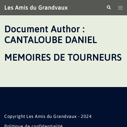
Aller
Les Amis du Grandvaux
Recherche
Ouv
au
le
contenu
me
Document Author :
CANTALOUBE DANIEL
MEMOIRES DE TOURNEURS
Copyright Les Amis du Grandvaux - 2024
Politique de confidentialité