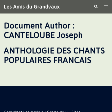
Aller
Les Amis du Grandvaux
Recherche
Ouv
au
le
contenu
me
Document Author :
CANTELOUBE Joseph
ANTHOLOGIE DES CHANTS
POPULAIRES FRANCAIS