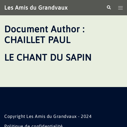
Aller
Les Amis du Grandvaux
Recherche
Ouv
au
le
contenu
me
Document Author :
CHAILLET PAUL
LE CHANT DU SAPIN
Copyright Les Amis du Grandvaux - 2024
Politique de confidentialité