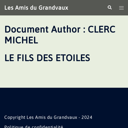
Aller
Les Amis du Grandvaux
Recherche
Ouv
au
le
contenu
me
Document Author :
CLERC
MICHEL
LE FILS DES ETOILES
Copyright Les Amis du Grandvaux - 2024
Politique de confidentialité