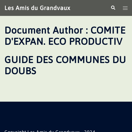
Aller
Les Amis du Grandvaux
Recherche
Ouv
au
le
contenu
me
Document Author :
COMITE
D'EXPAN. ECO PRODUCTIV
GUIDE DES COMMUNES DU
DOUBS