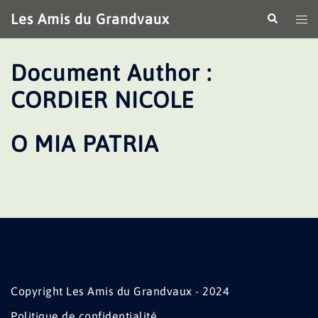
Aller
Les Amis du Grandvaux
Recherche
Ouv
au
le
contenu
me
Document Author :
CORDIER NICOLE
O MIA PATRIA
Copyright Les Amis du Grandvaux - 2024
Politique de confidentialité