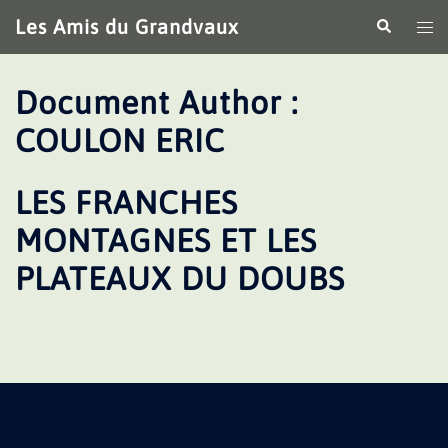
Aller
Les Amis du Grandvaux
Recherche
Ouv
au
le
contenu
me
Document Author :
COULON ERIC
LES FRANCHES
MONTAGNES ET LES
PLATEAUX DU DOUBS