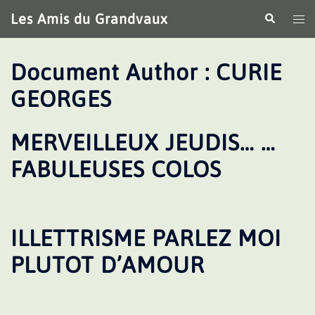
Aller
Les Amis du Grandvaux
Recherche
Ouv
au
le
contenu
me
Document Author :
CURIE
GEORGES
MERVEILLEUX JEUDIS… …
FABULEUSES COLOS
ILLETTRISME PARLEZ MOI
PLUTOT D’AMOUR