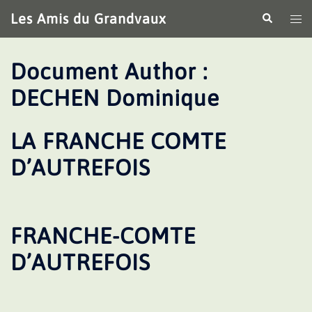
Aller
Les Amis du Grandvaux
Recherche
Ouv
au
le
contenu
me
Document Author :
DECHEN Dominique
LA FRANCHE COMTE
D’AUTREFOIS
FRANCHE-COMTE
D’AUTREFOIS