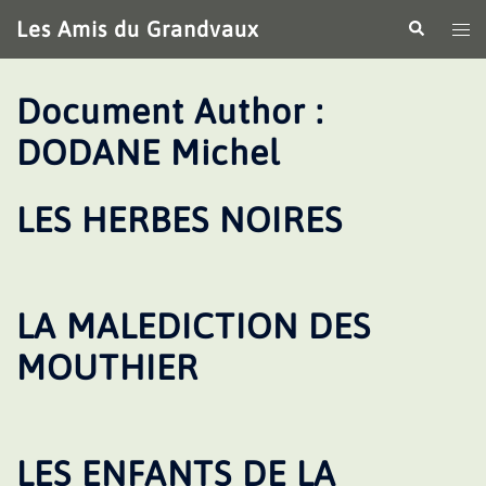
Aller
Les Amis du Grandvaux
Recherche
Ouv
au
le
contenu
me
Document Author :
DODANE Michel
LES HERBES NOIRES
LA MALEDICTION DES
MOUTHIER
LES ENFANTS DE LA