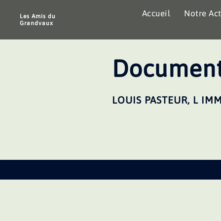
Aller
Accueil
Notre Act
au
Les Amis du
Grandvaux
contenu
Document
LOUIS PASTEUR, L IM