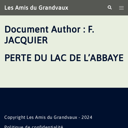
Aller
Les Amis du Grandvaux
Recherche
Ouv
au
le
contenu
me
Document Author :
F.
JACQUIER
PERTE DU LAC DE L’ABBAYE
Copyright Les Amis du Grandvaux - 2024
Politique de confidentialité