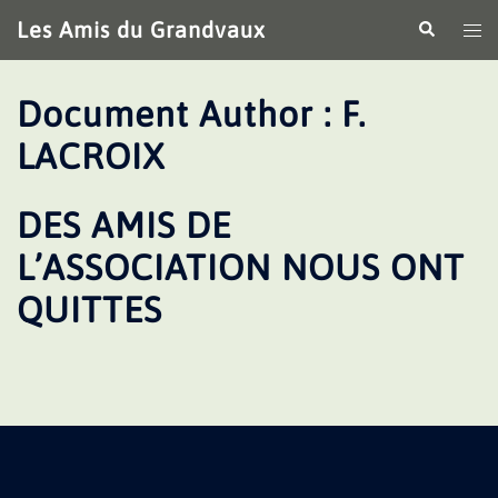
Aller
Les Amis du Grandvaux
Recherche
Ouv
au
le
contenu
me
Document Author :
F.
LACROIX
DES AMIS DE
L’ASSOCIATION NOUS ONT
QUITTES