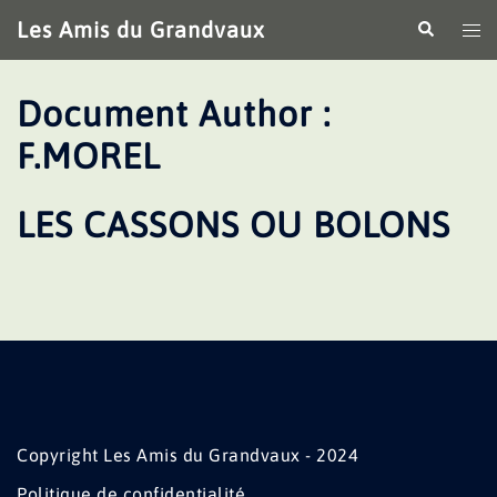
Aller
Les Amis du Grandvaux
Recherche
Ouv
au
le
contenu
me
Document Author :
F.MOREL
LES CASSONS OU BOLONS
Copyright Les Amis du Grandvaux - 2024
Politique de confidentialité