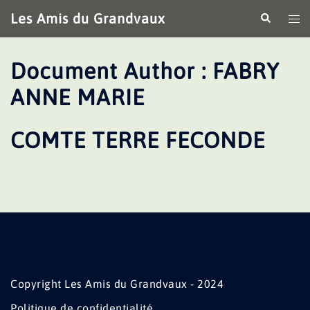
Aller
Les Amis du Grandvaux
Recherche
Ouv
au
le
contenu
me
Document Author :
FABRY
ANNE MARIE
COMTE TERRE FECONDE
Copyright Les Amis du Grandvaux - 2024
Politique de confidentialité