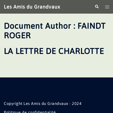
Aller
Les Amis du Grandvaux
Recherche
Ouv
au
le
contenu
me
Document Author :
FAINDT
ROGER
LA LETTRE DE CHARLOTTE
Copyright Les Amis du Grandvaux - 2024
Politique de confidentialité