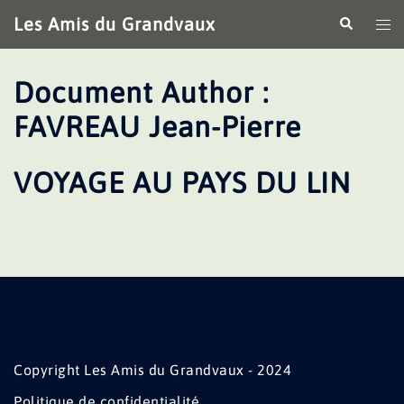
Aller
Les Amis du Grandvaux
Recherche
Ouv
au
le
contenu
me
Document Author :
FAVREAU Jean-Pierre
VOYAGE AU PAYS DU LIN
Copyright Les Amis du Grandvaux - 2024
Politique de confidentialité