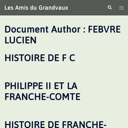
Aller
Les Amis du Grandvaux
Recherche
Ouv
au
le
contenu
me
Document Author :
FEBVRE
LUCIEN
HISTOIRE DE F C
PHILIPPE II ET LA
FRANCHE-COMTE
HISTOIRE DE FRANCHE-