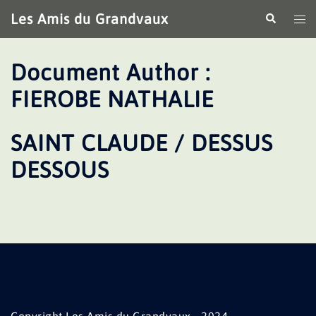
Aller
Les Amis du Grandvaux
Recherche
Ouv
au
le
contenu
me
Document Author :
FIEROBE NATHALIE
SAINT CLAUDE / DESSUS
DESSOUS