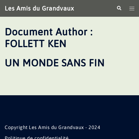
Aller
Les Amis du Grandvaux
Recherche
Ouv
au
le
contenu
me
Document Author :
FOLLETT KEN
UN MONDE SANS FIN
Copyright Les Amis du Grandvaux - 2024
Politique de confidentialité