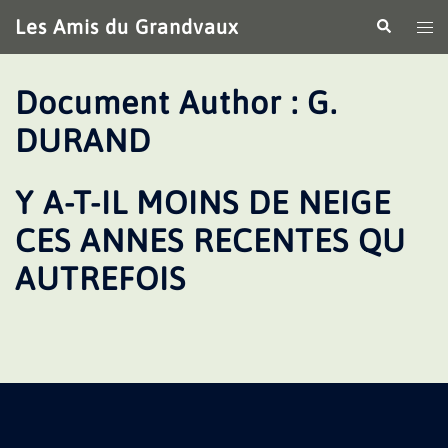
Aller
Les Amis du Grandvaux
Recherche
Ouv
au
le
contenu
me
Document Author :
G.
DURAND
Y A-T-IL MOINS DE NEIGE
CES ANNES RECENTES QU
AUTREFOIS